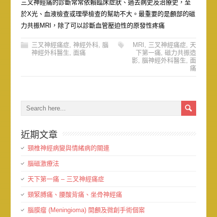
三叉神經痛的診斷常常依賴臨床症狀、過去病史及治療史，至
於X光、血液檢查或理學檢查的幫助不大。最重要的是顱部的磁
力共振MRI，除了可以診斷血管壓迫性的原發性疼痛
三叉神經痛症
,
神經外科
,
腦
MRI
,
三叉神經痛症
,
天
神經外科醫生
,
面痛
下第一痛
,
磁力共振造
影
,
腦神經外科醫生
,
面
痛
近期文章
頸椎神經病變與情緒病的關連
腦磁激療法
天下第一痛 – 三叉神經痛症
頸緊膊痛、腰酸背痛、坐骨神經痛
腦膜瘤 (Meningioma) 開顱及微創手術個案