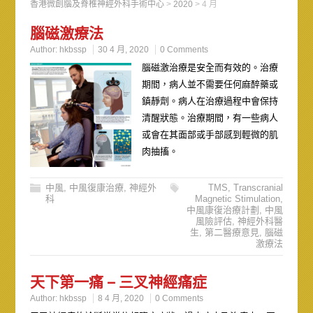
香港微創腦及脊椎神經外科手術中心
>
2020
>
4 月
腦磁激療法
Author:
hkbssp
30 4 月, 2020
0 Comments
腦磁激治療是安全而有效的。治療
期間，病人並不需要任何麻醉藥或
鎮靜劑。病人在治療過程中會保持
清醒狀態。治療期間，有一些病人
或會在其面部或手部感到輕微的肌
肉抽搐。
中風
,
中風復康治療
,
神經外
TMS
,
Transcranial
科
Magnetic Stimulation
,
中風康復治療計劃
,
中風
風險評估
,
神經外科醫
生
,
第二醫療意見
,
腦磁
激療法
天下第一痛 – 三叉神經痛症
Author:
hkbssp
8 4 月, 2020
0 Comments