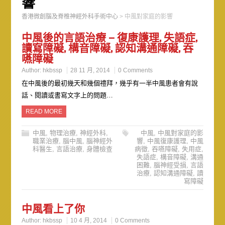
響
香港微創腦及脊椎神經外科手術中心
>
中風對家庭的影響
中風後的言語治療 – 復康護理, 失語症,
讀寫障礙, 構音障礙, 認知溝通障礙, 吞
嚥障礙
Author:
hkbssp
28 11 月, 2014
0 Comments
在中風後的最初幾天和幾個禮拜，幾乎有一半中風患者會有說
話、閱讀或書寫文字上的問題…
READ MORE
中風
,
物理治療
,
神經外科
,
中風
,
中風對家庭的影
職業治療
,
腦中風
,
腦神經外
響
,
中風復康護理
,
中風
科醫生
,
言語治療
,
身體檢查
病徵
,
吞嚥障礙
,
失用症
,
失語症
,
構音障礙
,
溝通
困難
,
腦神經受損
,
言語
治療
,
認知溝通障礙
,
讀
寫障礙
中風看上了你
Author:
hkbssp
10 4 月, 2014
0 Comments