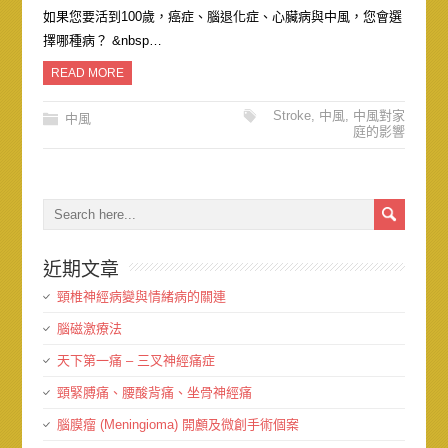
如果您要活到100歲，癌症、腦退化症、心臟病與中風，您會選
擇哪種病？ &nbsp…
READ MORE
Stroke
,
中風
,
中風對家
中風
庭的影響
近期文章
頸椎神經病變與情緒病的關連
腦磁激療法
天下第一痛 – 三叉神經痛症
頸緊膊痛、腰酸背痛、坐骨神經痛
腦膜瘤 (Meningioma) 開顱及微創手術個案