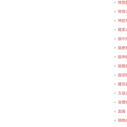
椎間
物理
神經
職業
腦中
腦梗
腦神
腦腫
腦部
腰背
言語
身體
面痛
頸椎