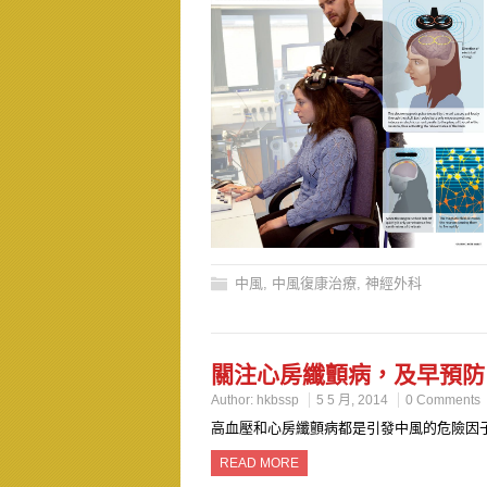
中風
,
中風復康治療
,
神經外科
關注心房纖顫病，及早預防
Author:
hkbssp
5 5 月, 2014
0 Comments
高血壓和心房纖顫病都是引發中風的危險因
READ MORE