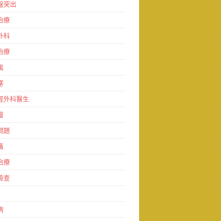
盤突出
治療
外科
治療
風
塞
經外科醫生
瘤
問題
痛
治療
檢查
病