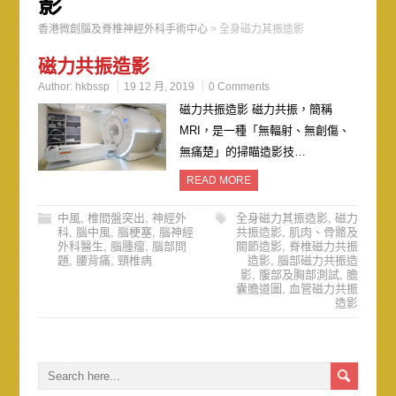
影
香港微創腦及脊椎神經外科手術中心
>
全身磁力其振造影
磁力共振造影
Author:
hkbssp
19 12 月, 2019
0 Comments
磁力共振造影 磁力共振，簡稱
MRI，是一種「無輻射、無創傷、
無痛楚」的掃瞄造影技…
READ MORE
中風
,
椎間盤突出
,
神經外
全身磁力其振造影
,
磁力
科
,
腦中風
,
腦梗塞
,
腦神經
共振造影
,
肌肉、骨骼及
外科醫生
,
腦腫瘤
,
腦部問
關節造影
,
脊椎磁力共振
題
,
腰背痛
,
頸椎病
造影
,
腦部磁力共振造
影
,
腹部及胸部測試
,
膽
囊膽道圖
,
血管磁力共振
造影