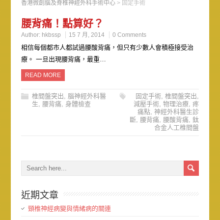
香港微創腦及脊椎神經外科手術中心
>
固定手術
腰背痛！點算好？
Author:
hkbssp
15 7 月, 2014
0 Comments
相信每個都市人都試過腰酸背痛，但只有少數人會積極接受治
療。 一旦出現腰背痛，最重…
READ MORE
椎間盤突出
,
腦神經外科醫
固定手術
,
椎間盤突出
,
生
,
腰背痛
,
身體檢查
減壓手術
,
物理治療
,
疼
痛點
,
神經外科醫生診
斷
,
腰背痛
,
腰酸背痛
,
鈦
合金人工椎間盤
近期文章
頸椎神經病變與情緒病的關連