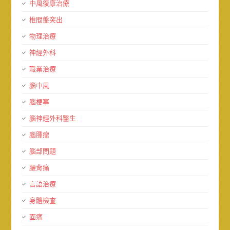
中風復康治療
椎間盤突出
物理治療
神經外科
職業治療
腦中風
腦梗塞
腦神經外科醫生
腦腫瘤
腦部問題
腰背痛
言語治療
身體檢查
面痛