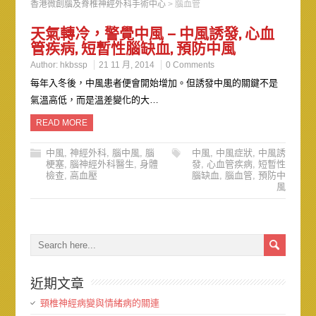
香港微創腦及脊椎神經外科手術中心
>
腦血管
天氣轉冷，警覺中風 – 中風誘發, 心血
管疾病, 短暫性腦缺血, 預防中風
Author:
hkbssp
21 11 月, 2014
0 Comments
每年入冬後，中風患者便會開始增加。但誘發中風的關鍵不是
氣溫高低，而是溫差變化的大…
READ MORE
中風
,
神經外科
,
腦中風
,
腦
中風
,
中風症狀
,
中風誘
梗塞
,
腦神經外科醫生
,
身體
發
,
心血管疾病
,
短暫性
檢查
,
高血壓
腦缺血
,
腦血管
,
預防中
風
近期文章
頸椎神經病變與情緒病的關連