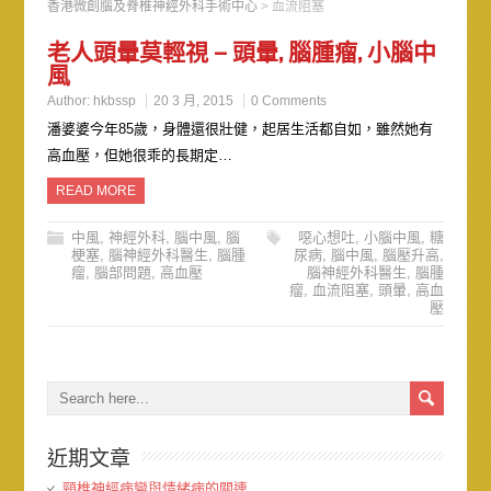
香港微創腦及脊椎神經外科手術中心
>
血流阻塞
老人頭暈莫輕視 – 頭暈, 腦腫瘤, 小腦中
風
Author:
hkbssp
20 3 月, 2015
0 Comments
潘婆婆今年85歲，身體還很壯健，起居生活都自如，雖然她有
高血壓，但她很乖的長期定…
READ MORE
中風
,
神經外科
,
腦中風
,
腦
噁心想吐
,
小腦中風
,
糖
梗塞
,
腦神經外科醫生
,
腦腫
尿病
,
腦中風
,
腦壓升高
,
瘤
,
腦部問題
,
高血壓
腦神經外科醫生
,
腦腫
瘤
,
血流阻塞
,
頭暈
,
高血
壓
近期文章
頸椎神經病變與情緒病的關連