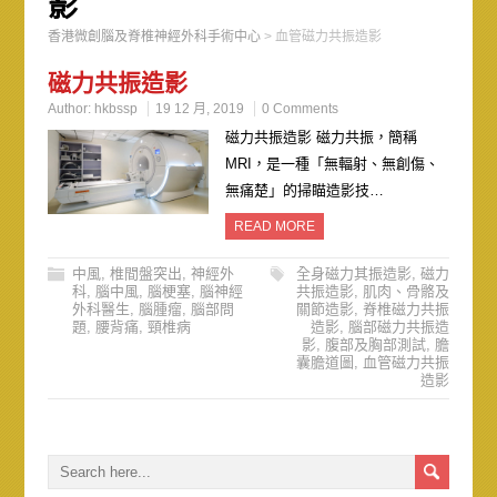
影
香港微創腦及脊椎神經外科手術中心
>
血管磁力共振造影
磁力共振造影
Author:
hkbssp
19 12 月, 2019
0 Comments
磁力共振造影 磁力共振，簡稱
MRI，是一種「無輻射、無創傷、
無痛楚」的掃瞄造影技…
READ MORE
中風
,
椎間盤突出
,
神經外
全身磁力其振造影
,
磁力
科
,
腦中風
,
腦梗塞
,
腦神經
共振造影
,
肌肉、骨骼及
外科醫生
,
腦腫瘤
,
腦部問
關節造影
,
脊椎磁力共振
題
,
腰背痛
,
頸椎病
造影
,
腦部磁力共振造
影
,
腹部及胸部測試
,
膽
囊膽道圖
,
血管磁力共振
造影