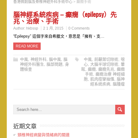
香港微創腦及脊椎神經外科手術中心
>
癲癇手術
腦神經系統疾病 – 癲癇（epilepsy）先
兆、治療、手術
Author:
hkbssp
2 1 月, 2015
0 Comments
“Epilepsy” 這個字來自希臘文，意思是「擁有、支…
READ MORE
中風
,
神經外科
,
腦中風
,
腦
中風
,
前顳葉切除術
,
噁
神經外科醫生
,
腦部問題
,
身
心
,
大腦半球切除術
,
暈
體檢查
眩
,
癲癇
,
癲癇先兆
,
癲癇
手術
,
癲癇治療 神經細
胞
,
肌肉痙攣抽慉
,
腦神
經系統疾病
,
腦腫瘤
近期文章
頸椎神經病變與情緒病的關連