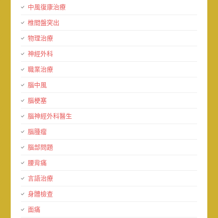
中風復康治療
椎間盤突出
物理治療
神經外科
職業治療
腦中風
腦梗塞
腦神經外科醫生
腦腫瘤
腦部問題
腰背痛
言語治療
身體檢查
面痛