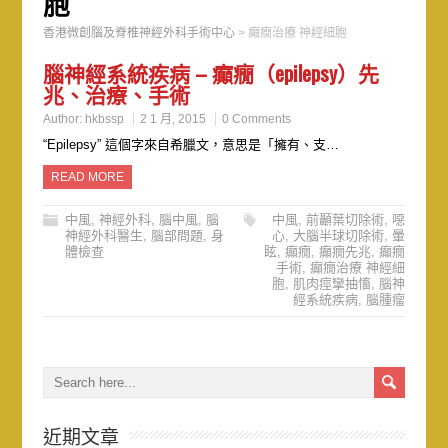
胞
香港微創腦及脊椎神經外科手術中心
>
癲癇治療 神經細胞
腦神經系統疾病 – 癲癇（epilepsy）先
兆、治療、手術
Author:
hkbssp
2 1 月, 2015
0 Comments
“Epilepsy” 這個字來自希臘文，意思是「擁有、支…
READ MORE
中風
,
神經外科
,
腦中風
,
腦
中風
,
前顳葉切除術
,
噁
神經外科醫生
,
腦部問題
,
身
心
,
大腦半球切除術
,
暈
體檢查
眩
,
癲癇
,
癲癇先兆
,
癲癇
手術
,
癲癇治療 神經細
胞
,
肌肉痙攣抽慉
,
腦神
經系統疾病
,
腦腫瘤
近期文章