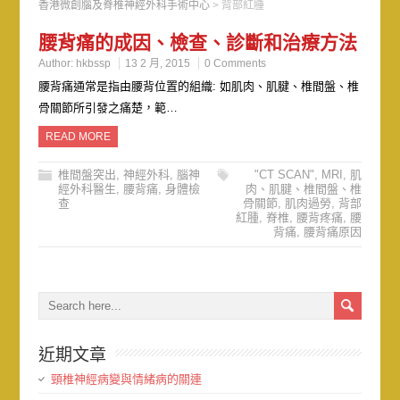
香港微創腦及脊椎神經外科手術中心
>
背部紅腫
腰背痛的成因、檢查、診斷和治療方法
Author:
hkbssp
13 2 月, 2015
0 Comments
腰背痛通常是指由腰背位置的組織: 如肌肉、肌腱、椎間盤、椎
骨關節所引發之痛楚，範…
READ MORE
椎間盤突出
,
神經外科
,
腦神
"CT SCAN"
,
MRI
,
肌
經外科醫生
,
腰背痛
,
身體檢
肉、肌腱、椎間盤、椎
查
骨關節
,
肌肉過勞
,
背部
紅腫
,
脊椎
,
腰背疼痛
,
腰
背痛
,
腰背痛原因
近期文章
頸椎神經病變與情緒病的關連