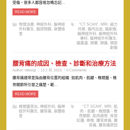
受傷，很多人都容易忽略忘記…
READ MORE
物理治療
,
神經外科
,
腦神經
"CT SCAN"
,
MRI
,
磁力
外科醫生
,
腦部問題
,
身體檢
共振
,
腦內出血
,
腦創傷
,
查
腦神經外科
,
腦神經外科
專科
,
腦神經外科醫生
,
腦震盪
,
頭暈
,
頭痛
,
頭部
創傷
腰背痛的成因、檢查、診斷和治療方法
Author:
hkbssp
13 2 月, 2015
0 Comments
腰背痛通常是指由腰背位置的組織: 如肌肉、肌腱、椎間盤、椎
骨關節所引發之痛楚，範…
READ MORE
椎間盤突出
,
神經外科
,
腦神
"CT SCAN"
,
MRI
,
肌
經外科醫生
,
腰背痛
,
身體檢
肉、肌腱、椎間盤、椎
查
骨關節
,
肌肉過勞
,
背部
紅腫
,
脊椎
,
腰背疼痛
,
腰
背痛
,
腰背痛原因