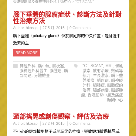
香港微創腦及脊椎神經外科手術中心
>
"CT SCAN"
腦下垂體的腺瘤症狀、診斷方法及針對
性治療方法
Author:
hkbssp
27 5 月, 2015
0 Comments
腦下垂體（pituitary gland）位於腦底部的中央位置，是身體中
激素的主…
READ MORE
神經外科
,
腦中風
,
腦梗塞
,
"CT SCAN"
,
MRI
,
催乳
腦神經外科醫生
,
腦腫瘤
,
腦
激素
,
放射治療
,
數碼導
部問題
,
身體檢查
航刀
,
生長激素
,
腦下垂
體腺瘤
,
腦疾病
,
腦神經
外科
,
腦腫瘤
,
腦腫瘤的
治療
,
腦部病變
,
腦部腫
瘤
,
香港腦脊中風及痛症
顧問中心
頭部搖晃或創傷觀察、評估及治療
Author:
hkbssp
27 2 月, 2015
0 Comments
不小心的頭部撞到櫃子或開玩笑的推撞，導致頭部遭遇搖晃或