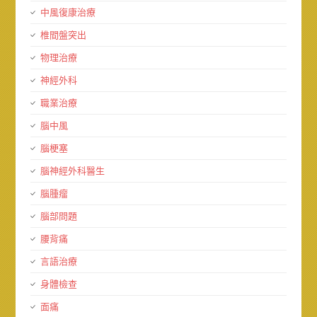
中風復康治療
椎間盤突出
物理治療
神經外科
職業治療
腦中風
腦梗塞
腦神經外科醫生
腦腫瘤
腦部問題
腰背痛
言語治療
身體檢查
面痛