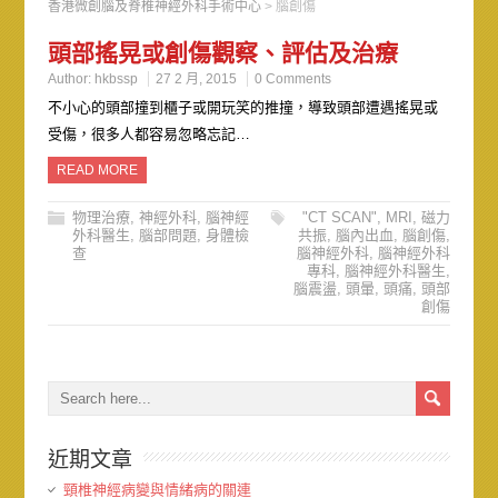
香港微創腦及脊椎神經外科手術中心
>
腦創傷
頭部搖晃或創傷觀察、評估及治療
Author:
hkbssp
27 2 月, 2015
0 Comments
不小心的頭部撞到櫃子或開玩笑的推撞，導致頭部遭遇搖晃或
受傷，很多人都容易忽略忘記…
READ MORE
物理治療
,
神經外科
,
腦神經
"CT SCAN"
,
MRI
,
磁力
外科醫生
,
腦部問題
,
身體檢
共振
,
腦內出血
,
腦創傷
,
查
腦神經外科
,
腦神經外科
專科
,
腦神經外科醫生
,
腦震盪
,
頭暈
,
頭痛
,
頭部
創傷
近期文章
頸椎神經病變與情緒病的關連