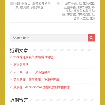
椎間盤突出
,
腦神經外科醫
固定手術
,
椎間盤突出
,
生
,
腰背痛
,
身體檢查
減壓手術
,
物理治療
,
疼
痛點
,
神經外科醫生診
斷
,
腰背痛
,
腰酸背痛
,
鈦
合金人工椎間盤
近期文章
頸椎神經病變與情緒病的關連
腦磁激療法
天下第一痛 – 三叉神經痛症
頸緊膊痛、腰酸背痛、坐骨神經痛
腦膜瘤 (Meningioma) 開顱及微創手術個案
近期留言