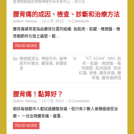
香港微創腦及脊椎神經外科手術中心
>
腰背痛
腰背痛的成因、檢查、診斷和治療方法
Author:
hkbssp
13 2 月, 2015
0 Comments
腰背痛通常是指由腰背位置的組織: 如肌肉、肌腱、椎間盤、椎
骨關節所引發之痛楚，範…
READ MORE
椎間盤突出
,
神經外科
,
腦神
"CT SCAN"
,
MRI
,
肌
經外科醫生
,
腰背痛
,
身體檢
肉、肌腱、椎間盤、椎
查
骨關節
,
肌肉過勞
,
背部
紅腫
,
脊椎
,
腰背疼痛
,
腰
背痛
,
腰背痛原因
腰背痛！點算好？
Author:
hkbssp
15 7 月, 2014
0 Comments
相信每個都市人都試過腰酸背痛，但只有少數人會積極接受治
療。 一旦出現腰背痛，最重…
READ MORE